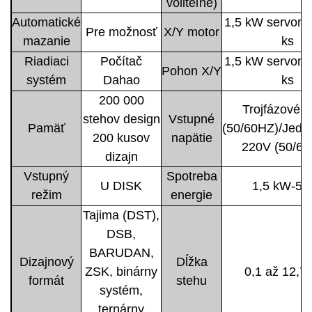
voliteľné)
Automatické
1,5 kW servomo
Pre možnosť
X/Y motor
mazanie
ks
Riadiaci
Počítač
1,5 kW servomo
Pohon X/Y
systém
Dahao
ks
200 000
Trojfázové 
stehov design
Vstupné
Pamäť
(50/60HZ)/Jedn
200 kusov
napätie
220V (50/60
dizajn
Vstupný
Spotreba
U DISK
1,5 kW-5 
režim
energie
Tajima (DST),
DSB,
BARUDAN,
Dizajnový
Dĺžka
ZSK, binárny
0,1 až 12,
formát
stehu
systém,
ternárny