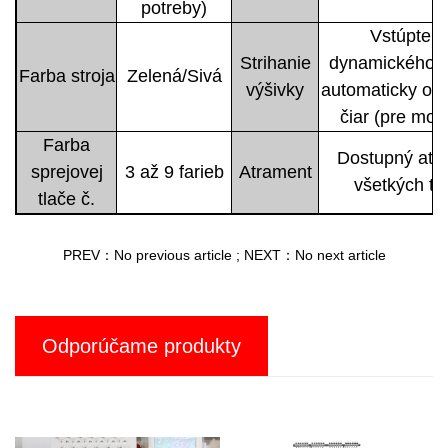
potreby)
Vstúpte d
Strihanie
dynamického d
Farba stroja
Zelená/Sivá
výšivky
automaticky or
čiar (pre mož
Farba
Dostupný atr
sprejovej
3 až 9 farieb
Atrament
všetkých ty
tlače č.
PREV：No previous article
;
NEXT：No next article
Odporúčame produkty