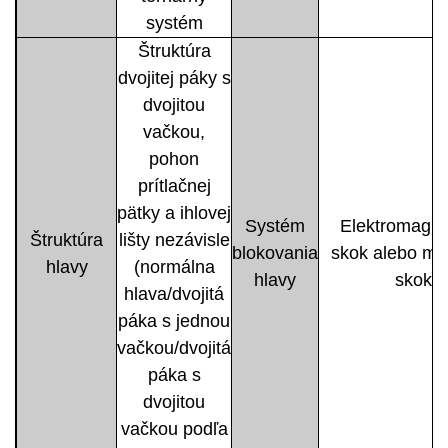
systém
Štruktúra
dvojitej páky s
dvojitou
vačkou,
pohon
prítlačnej
pätky a ihlovej
Systém
Elektromagne
Štruktúra
lišty nezávisle
blokovania
skok alebo mo
hlavy
(normálna
hlavy
skok
hlava/dvojitá
páka s jednou
vačkou/dvojitá
páka s
dvojitou
vačkou podľa