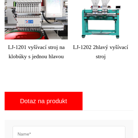
roj na
LJ-1202 2hlavý vyšívací
LJ-MX1212 Počítačov
lavou
stroj
vyšívací stroj s 12 hlav
Dotaz na produkt