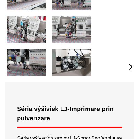
Séria výšiviek LJ-Imprimare prin
pulverizare
Séria vyšívacích strojov LJ-Spray Spoľahnite sa