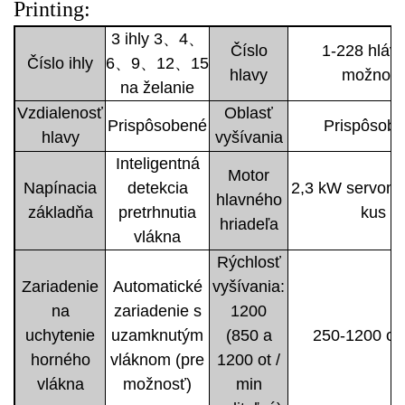
Printing:
3 ihly 3、4、
Číslo
1-228 hláv 
Číslo ihly
6、9、12、15
hlavy
možnosť
na želanie
Vzdialenosť
Oblasť
Prispôsobené
Prispôsob
hlavy
vyšívania
Inteligentná
Motor
Napínacia
detekcia
2,3 kW servomo
hlavného
základňa
pretrhnutia
kus
hriadeľa
vlákna
Rýchlosť
Zariadenie
Automatické
vyšívania:
na
zariadenie s
1200
uchytenie
uzamknutým
(850 a
250-1200 ot.
horného
vláknom (pre
1200 ot /
vlákna
možnosť)
min