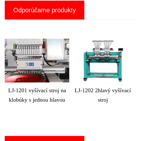
Odporúčame produkty
J-1201 vyšívací stroj na
LJ-1202 2hlavý vyšívací
LJ-M
lobúky s jednou hlavou
stroj
vyšíva