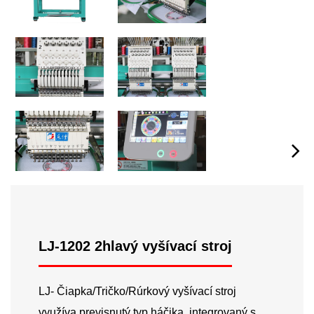
LJ-1202 2hlavý vyšívací stroj
LJ- Čiapka/Tričko/Rúrkový vyšívací stroj
využíva previsnutý typ háčika, integrovaný s