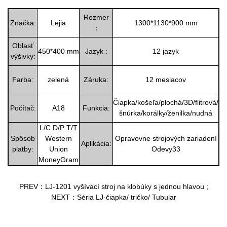
Rozmer
Značka:
Lejia
1300*1130*900 mm
：
Oblasť
450*400 mm
Jazyk :
12 jazyk
výšivky:
Farba:
zelená
Záruka:
12 mesiacov
Čiapka/košeľa/plochá/3D/flitrová/
Počítač:
A18
Funkcia:
šnúrka/korálky/ženilka/nudná
L/C D/P T/T
Spôsob
Western
Opravovne strojových zariadení
Aplikácia:
platby:
Union
Odevy33
MoneyGram
PREV：LJ-1201 vyšívací stroj na klobúky s jednou hlavou
;
NEXT：Séria LJ-čiapka/ tričko/ Tubular