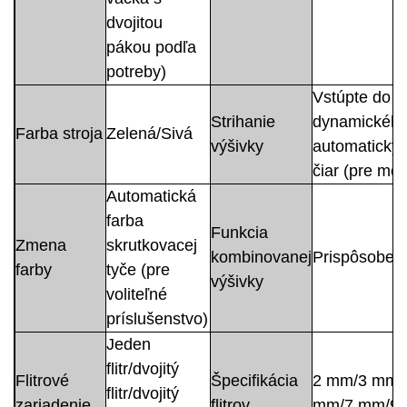
dvojitou
pákou podľa
potreby)
Vstúpte do
Strihanie
dynamického
Farba stroja
Zelená/Sivá
výšivky
automaticky
čiar (pre mo
Automatická
farba
Funkcia
Zmena
skrutkovacej
kombinovanej
Prispôsoben
farby
tyče (pre
výšivky
voliteľné
príslušenstvo)
Jeden
flitr/dvojitý
Flitrové
Špecifikácia
2 mm/3 mm/
flitr/dvojitý
zariadenie
flitrov
mm/7 mm/9