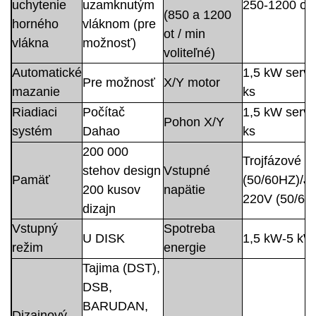
uchytenie
uzamknutým
250-1200 ot.
(850 a 1200
horného
vláknom (pre
ot / min
vlákna
možnosť)
voliteľné)
Automatické
1,5 kW servo
Pre možnosť
X/Y motor
mazanie
ks
Riadiaci
Počítač
1,5 kW servo
Pohon X/Y
systém
Dahao
ks
200 000
Trojfázové 3
stehov design
Vstupné
Pamäť
(50/60HZ)/J
200 kusov
napätie
220V (50/60
dizajn
Vstupný
Spotreba
U DISK
1,5 kW-5 kW
režim
energie
Tajima (DST),
DSB,
BARUDAN,
Dizajnový