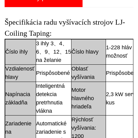
Špecifikácia radu vyšívacích strojov LJ-
Coiling Taping:
3 ihly 3、4、
1-228 hláv p
Číslo ihly
6、9、12、15
Číslo hlavy
možnosť
na želanie
Vzdialenosť
Oblasť
Prispôsobené
Prispôsoben
hlavy
vyšívania
Inteligentná
Motor
Napínacia
detekcia
2,3 kW servo
hlavného
základňa
pretrhnutia
kus
hriadeľa
vlákna
Rýchlosť
Zariadenie
Automatické
vyšívania:
na
zariadenie s
1200