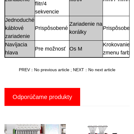
flitr/4
sekvencie
Jednoduché
Zariadenie na
káblové
Prispôsobené
Prispôsoben
korálky
zariadenie
Navíjacia
Krokovanie 
Pre možnosť
Os M
hlava
zmenu farby
PREV：No previous article
;
NEXT：No next article
Odporúčame produkty