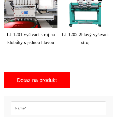
na
LJ-1202 2hlavý vyšívací
LJ-MX1212 Počítačový
ou
stroj
vyšívací stroj s 12 hlavami
Dotaz na produkt