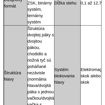
ZSK, binárny
Dĺžka stehu
0,1 až 12,7
formát
systém,
ternárny
systém
Štruktúra
dvojitej páky s
dvojitou
pákou,
chodidlo a
nožná tyč sú
poháňané
Systém
Elektromagne
Štruktúra
nezávisle
blokovania
skok alebo 
hlavy
(normálna
hlavy
skok
hlava/dvojitá
páka s jednou
vačkou/dvojitá
vačka s