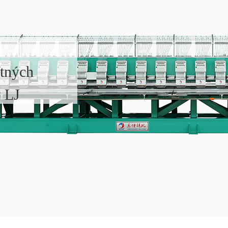
stných
v LJ