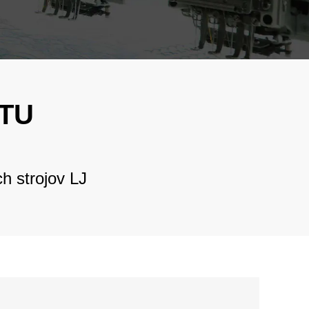
فارسی
Vyšívací
úca
Bahasa Melayu
čný
Italiano
vací Stroj
Deutsch
ičko Rúrkový
TU
Nederlands
j Na Tlač V
বাংলা
h strojov LJ
ไทย
Tiếng Việt
한국어
日本語
Français