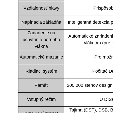
Vzdialenosť hlavy
Prispôso
Napínacia základňa
Inteligentná detekcia 
Zariadenie na
Automatické zariaden
uchytenie horného
vláknom (pre 
vlákna
Automatické mazanie
Pre mož
Riadiaci systém
Počítač D
Pamäť
200 000 stehov design
Vstupný režim
U DIS
Tajima (DST), DSB,