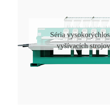
Séria vysokorýchlo
vyšívacích strojo