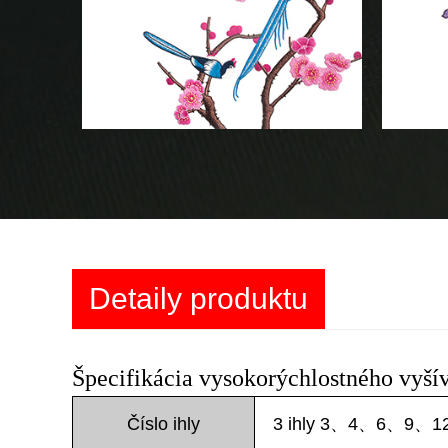
Detaily produktu
Špecifikácia vysokorýchlostného vyšív
Číslo ihly
3 ihly 3、4、6、9、12