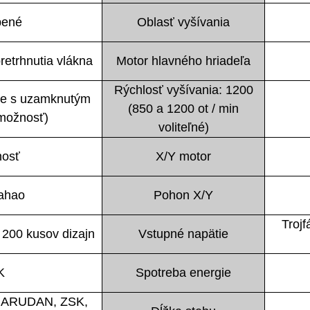
bené
Oblasť vyšívania
pretrhnutia vlákna
Motor hlavného hriadeľa
Rýchlosť vyšívania: 1200
ie s uzamknutým
(850 a 1200 ot / min
možnosť)
voliteľné)
nosť
X/Y motor
ahao
Pohon X/Y
Troj
 200 kusov dizajn
Vstupné napätie
K
Spotreba energie
 BARUDAN, ZSK,