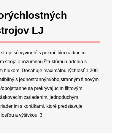
Русский
orýchlostných
Latine
trojov LJ
 stroje
sú vyvinuté s pokročilým riadiacim
m stroja a rozumnou štruktúrou riadenia s
ym hlukom. Dosahuje maximálnu rýchlosť 1 200
tibilný s jednostranným/obojstranným flitrovým
/obojstranne sa prekrývajúcim flitrovým
páskovacím zariadením, jednoduchým
riadením s korálkami, ktoré predstavuje
losťou a výšivkou. 3