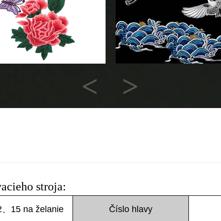
Previous
Next
acieho stroja:
、15 na želanie
Číslo hlavy