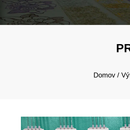
P
Domov
/
Vý