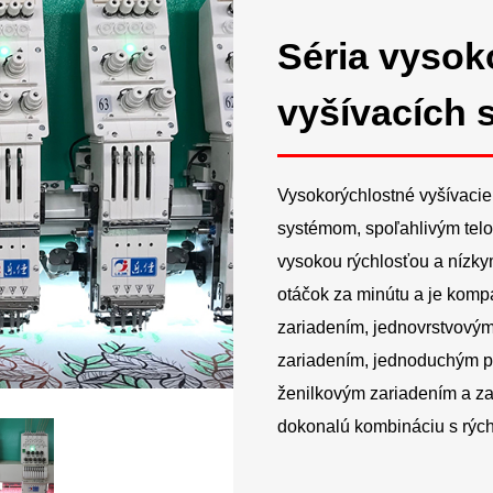
Séria vysok
vyšívacích s
Vysokorýchlostné vyšívacie
systémom, spoľahlivým telo
vysokou rýchlosťou a nízk
otáčok za minútu a je kompa
zariadením, jednovrstvovým
zariadením, jednoduchým 
ženilkovým zariadením a za
dokonalú kombináciu s rých